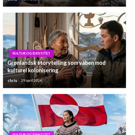
KULTUR OG IDENTITET
Grønlandsk storytelling som våben mod
kulturel kolonisering
chris
29 april 2026
KULTUR OG IDENTITET