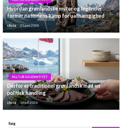
Hvordan grønlandske myter og legender
former nationens kamp for uafhængighed
chris
21 juni 2026
KULTUR OG IDENTITET
Derfor er traditionel grønlandsk mad en
politisk handling
chris
16 juli 2026
Søg