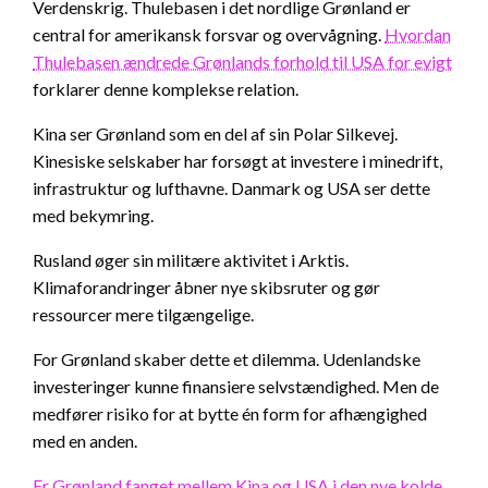
Verdenskrig. Thulebasen i det nordlige Grønland er
central for amerikansk forsvar og overvågning.
Hvordan
Thulebasen ændrede Grønlands forhold til USA for evigt
forklarer denne komplekse relation.
Kina ser Grønland som en del af sin Polar Silkevej.
Kinesiske selskaber har forsøgt at investere i minedrift,
infrastruktur og lufthavne. Danmark og USA ser dette
med bekymring.
Rusland øger sin militære aktivitet i Arktis.
Klimaforandringer åbner nye skibsruter og gør
ressourcer mere tilgængelige.
For Grønland skaber dette et dilemma. Udenlandske
investeringer kunne finansiere selvstændighed. Men de
medfører risiko for at bytte én form for afhængighed
med en anden.
Er Grønland fanget mellem Kina og USA i den nye kolde