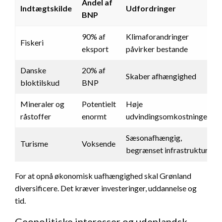
Andel af
Indtægtskilde
Udfordringer
BNP
90% af
Klimaforandringer
Fiskeri
eksport
påvirker bestande
Danske
20% af
Skaber afhængighed
bloktilskud
BNP
Mineraler og
Potentielt
Høje
råstoffer
enormt
udvindingsomkostninger
Sæsonafhængig,
Turisme
Voksende
begrænset infrastruktur
For at opnå økonomisk uafhængighed skal Grønland
diversificere. Det kræver investeringer, uddannelse og
tid.
Geopolitiske interesser og udenlandsk