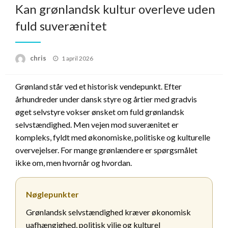
Kan grønlandsk kultur overleve uden
fuld suverænitet
Posted
chris
1 april 2026
on
Grønland står ved et historisk vendepunkt. Efter
århundreder under dansk styre og årtier med gradvis
øget selvstyre vokser ønsket om fuld grønlandsk
selvstændighed. Men vejen mod suverænitet er
kompleks, fyldt med økonomiske, politiske og kulturelle
overvejelser. For mange grønlændere er spørgsmålet
ikke om, men hvornår og hvordan.
Nøglepunkter
Grønlandsk selvstændighed kræver økonomisk
uafhængighed, politisk vilje og kulturel