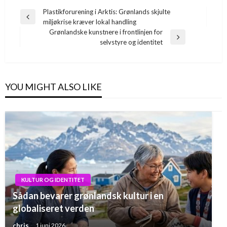
Indlægsnavigation
Plastikforurening i Arktis: Grønlands skjulte
Previous
miljøkrise kræver lokal handling
Post
Grønlandske kunstnere i frontlinjen for
Next
selvstyre og identitet
Post
YOU MIGHT ALSO LIKE
KULTUR OG IDENTITET
Sådan bevarer grønlandsk kultur i en
globaliseret verden
chris
1 juni 2026