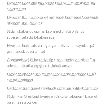
Hvordan Grønland kan bruge UNESCO til at styrke sin
suverænitet
Hvordan KGH’s monopol på handel bremsede Grønlands
økonomiske udvikling
Sådan skaber du opmærksomhed om Grønlands
suverænitet i dit lokalområde
Hvordan inuit-tatoveringer genoplives som symbol på
grønlandsk suverænitet
Grønlands vej til bæredygtig ressourceforvaltning: Fra
udenlandsk afhængighed til lokalt ansvar
Hvordan opdagelsen af uran i 1950’erne ændrede USA’s
syn på Grønland
Derfor er traditionel grønlandsk mad en politisk handling
Sådan kan Grønland bygge en cirkulær økonomi baseret
på egne ressourcer