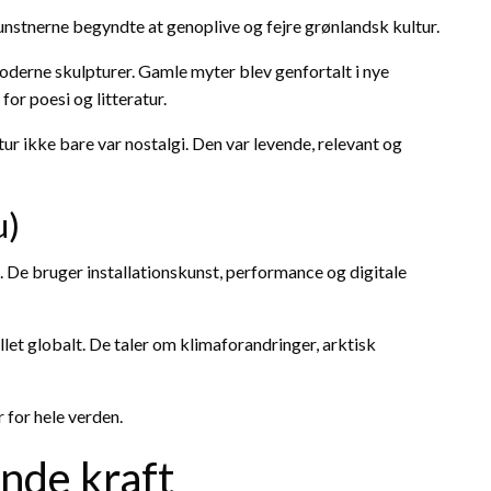
unstnerne begyndte at genoplive og fejre grønlandsk kultur.
moderne skulpturer. Gamle myter blev genfortalt i nye
for poesi og litteratur.
r ikke bare var nostalgi. Den var levende, relevant og
u)
 De bruger installationskunst, performance og digitale
et globalt. De taler om klimaforandringer, arktisk
 for hele verden.
nde kraft