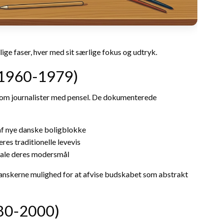
ige faser, hver med sit særlige fokus og udtryk.
(1960-1979)
som journalister med pensel. De dokumenterede
af nye danske boligblokke
res traditionelle levevis
e tale deres modersmål
 danskerne mulighed for at afvise budskabet som abstrakt
980-2000)