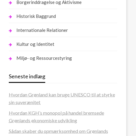
Borgerinddragelse og Aktivisme
Historisk Baggrund
Internationale Relationer
Kultur og Identitet
Miljø- og Ressourcestyring
Seneste indlæg
Hvordan Grønland kan bruge UNESCO til at styrke
sin suverænitet
Hvordan KGH’s monopol på handel bremsede
Grønlands økonomiske udvikling
Sådan skaber du opmærksomhed om Grønlands