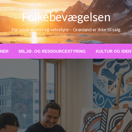
Folkebevægelsen
For suverænitet og selvstyre – Grønland er ikke til salg
ONER
MILJØ- OG RESSOURCESTYRING
KULTUR OG IDEN