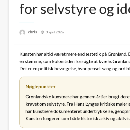
for selvstyre og id
Posted
chris
3 april 2026
on
Kunsten har altid været mere end æstetik på Grønland. De
en stemme, som kolonitiden forsøgte at kvæle. Grønland
Det er en politisk bevægelse, hvor pensel, sang og ord 
Nøglepunkter
Grønlandske kunstnere har gennem årtier brugt deres 
kravet om selvstyre. Fra Hans Lynges kritiske malerie
har kunstnere dokumenteret undertrykkelse, genopliv
Kunsten fungerer som både historisk arkiv og aktivis