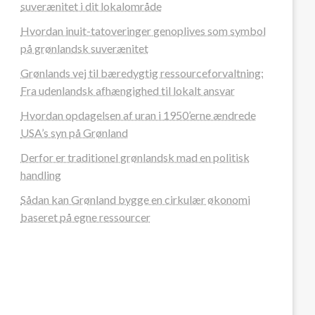
suverænitet i dit lokalområde
Hvordan inuit-tatoveringer genoplives som symbol
på grønlandsk suverænitet
Grønlands vej til bæredygtig ressourceforvaltning:
Fra udenlandsk afhængighed til lokalt ansvar
Hvordan opdagelsen af uran i 1950’erne ændrede
USA’s syn på Grønland
Derfor er traditionel grønlandsk mad en politisk
handling
Sådan kan Grønland bygge en cirkulær økonomi
baseret på egne ressourcer