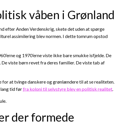
litisk våben i Grønland
 efter Anden Verdenskrig, skete det uden at spørge
lturel assimilering blev normen. I dette tomrum opstod
60’erne og 1970’erne viste ikke bare smukke isfjelde. De
e viste børn revet fra deres familier. De viste tab af
for at tvinge danskere og grønlændere til at se realiteten.
lang tid før
fra koloni til selvstyre blev en politisk realitet
.
ule.
ger der formede