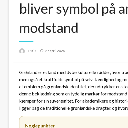
bliver symbol på a
modstand
Posted
chris
27 april 2026
on
Grønland er et land med dybe kulturelle rødder, hvor tr
men også et kraftfuldt symbol på selvstændighed og mo
et emblem på grønlandsk identitet, der udtrykker en stol
denne beklædning som en tydelig markør for modstand mo
kæmper for sin suverænitet. For akademikere og historie
ligger bag de traditionelle grønlandske dragter, og hvord
Nøglepunkter