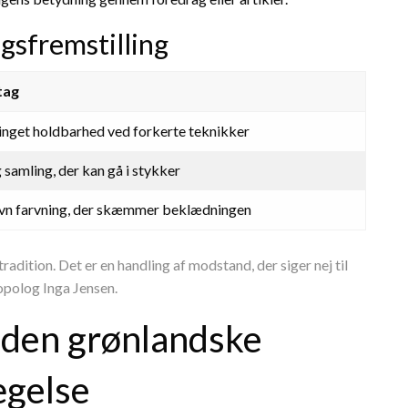
ngsfremstilling
tag
inget holdbarhed ved forkerte teknikker
 samling, der kan gå i stykker
n farvning, der skæmmer beklædningen
adition. Det er en handling af modstand, der siger nej til
opolog Inga Jensen.
 den grønlandske
gelse