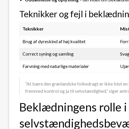
Teknikker og fejl i beklædni
Teknikker
Mis
Brug af dyreskind af høj kvalitet
Forr
Correct syning og samling
Svag
Farvning med naturlige materialer
Ujæv
“At bære den grønlandske folkedragt er ikke blot en tr
fremmed kontrol og ja til selvstændighed,” siger antr
Beklædningens rolle i
selvstændighedsbevæ