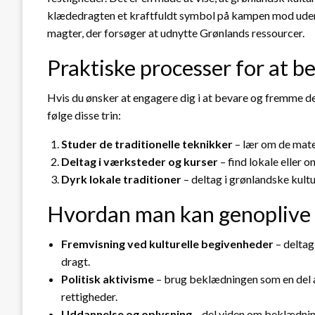
klædedragten et kraftfuldt symbol på kampen mod udenla
magter, der forsøger at udnytte Grønlands ressourcer.
Praktiske processer for at b
Hvis du ønsker at engagere dig i at bevare og fremme 
følge disse trin:
Studer de traditionelle teknikker
– lær om de mater
Deltag i værksteder og kurser
– find lokale eller 
Dyrk lokale traditioner
– deltag i grønlandske kul
Hvordan man kan genoplive
Fremvisning ved kulturelle begivenheder
– deltag
dragt.
Politisk aktivisme
– brug beklædningen som en del 
rettigheder.
Uddannelse og oplysning
– del viden om beklædnin