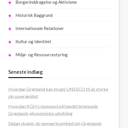
Borgerinddragelse og Aktivisme
Historisk Baggrund
Internationale Relationer
Kultur og Identitet
Miljø- og Ressourcestyring
Seneste indlæg
Hvordan Grønland kan bruge UNESCO til at styrke
sin suverænitet
Hvordan KGH’s monopol på handel bremsede
Grønlands økonomiske udvikling
Sådan skaber du opmærksomhed om Grønlands