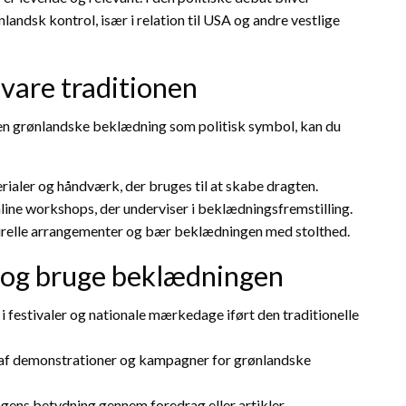
ndsk kontrol, især i relation til USA og andre vestlige
evare traditionen
den grønlandske beklædning som politisk symbol, kan du
ialer og håndværk, der bruges til at skabe dragten.
online workshops, der underviser i beklædningsfremstilling.
turelle arrangementer og bær beklædningen med stolthed.
 og bruge beklædningen
 i festivaler og nationale mærkedage iført den traditionelle
af demonstrationer og kampagner for grønlandske
gens betydning gennem foredrag eller artikler.