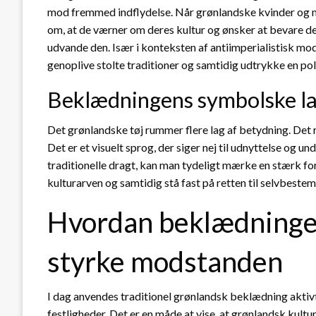
mod fremmed indflydelse. Når grønlandske kvinder og m
om, at de værner om deres kultur og ønsker at bevare de
udvande den. Især i konteksten af antiimperialistisk mod
genoplive stolte traditioner og samtidig udtrykke en pol
Beklædningens symbolske l
Det grønlandske tøj rummer flere lag af betydning. Det 
Det er et visuelt sprog, der siger nej til udnyttelse og u
traditionelle dragt, kan man tydeligt mærke en stærk forbi
kulturarven og samtidig stå fast på retten til selvbeste
Hvordan beklædningen 
styrke modstanden
I dag anvendes traditionel grønlandsk beklædning aktivt
festligheder. Det er en måde at vise, at grønlandsk kultur