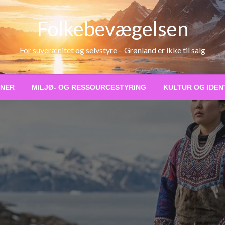
Folkebevægelsen
For suverænitet og selvstyre – Grønland er ikke til salg
ONER
MILJØ- OG RESSOURCESTYRING
KULTUR OG IDEN