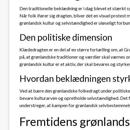
Den traditionelle beklædning er i dag blevet et stærkt
Når folk ifører sig dragten, bliver det en visuel protest 
grønlandsk kultur og selvstændighed er uløseligt forbun
Den politiske dimension
Klædedragten er en del af en større fortælling om, at G
på, at grønlandske traditioner og værdier skal værnes om, 
grønlandsk kultur er et aktiv, der skal bevares og styrk
Hvordan beklædningen styrke
Ved at bære den grønlandske folkedragt under politiske d
bevare kulturarven og opretholde selvstændighed. Det f
understreger, at kampen for grønlandsk selvbestemmelse
Fremtidens grønland