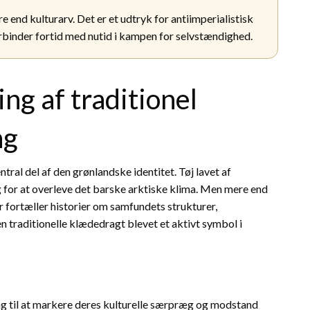
end kulturarv. Det er et udtryk for antiimperialistisk
inder fortid med nutid i kampen for selvstændighed.
ng af traditionel
ng
ral del af den grønlandske identitet. Tøj lavet af
 for at overleve det barske arktiske klima. Men mere end
r fortæller historier om samfundets strukturer,
den traditionelle klædedragt blevet et aktivt symbol i
g til at markere deres kulturelle særpræg og modstand