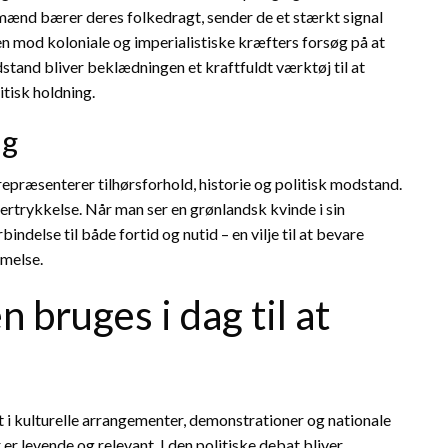
ænd bærer deres folkedragt, sender de et stærkt signal
n mod koloniale og imperialistiske kræfters forsøg på at
stand bliver beklædningen et kraftfuldt værktøj til at
itisk holdning.
ag
repræsenterer tilhørsforhold, historie og politisk modstand.
ndertrykkelse. Når man ser en grønlandsk kvinde i sin
ndelse til både fortid og nutid – en vilje til at bevare
mmelse.
bruges i dag til at
 i kulturelle arrangementer, demonstrationer og nationale
 er levende og relevant. I den politiske debat bliver