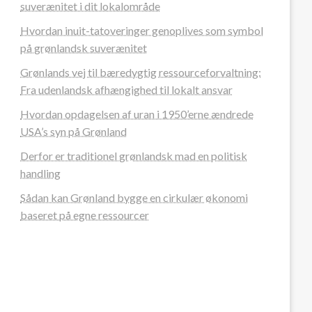
suverænitet i dit lokalområde
Hvordan inuit-tatoveringer genoplives som symbol
på grønlandsk suverænitet
Grønlands vej til bæredygtig ressourceforvaltning:
Fra udenlandsk afhængighed til lokalt ansvar
Hvordan opdagelsen af uran i 1950’erne ændrede
USA’s syn på Grønland
Derfor er traditionel grønlandsk mad en politisk
handling
Sådan kan Grønland bygge en cirkulær økonomi
baseret på egne ressourcer