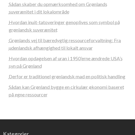
Sådan skaber du opmærksomhed om Grønlands
suverænitet i dit lokalområde
Hvordan inuit-tatoveringer genoplives som symbol på
grønlandsk suverænitet
Grønlands vej til bæredygtig ressourceforvaltning: Fra
udenlandsk afhængighed til lokalt ansvar
Hvordan opdagelsen af uran i 1950’erne ændrede USA’s
syn på Grønland
Derfor er traditionel grønlandsk mad en politisk handling
Sådan kan Grønland bygge en cirkulær økonomi baseret
på egne ressourcer
Kategorier