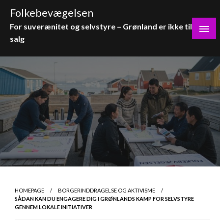
Skip
Folkebevægelsen
to
For suverænitet og selvstyre – Grønland er ikke til
content
salg
HOMEPAGE
BORGERINDDRAGELSE OG AKTIVISME
SÅDAN KAN DU ENGAGERE DIG I GRØNLANDS KAMP FOR SELVSTYRE
GENNEM LOKALE INITIATIVER