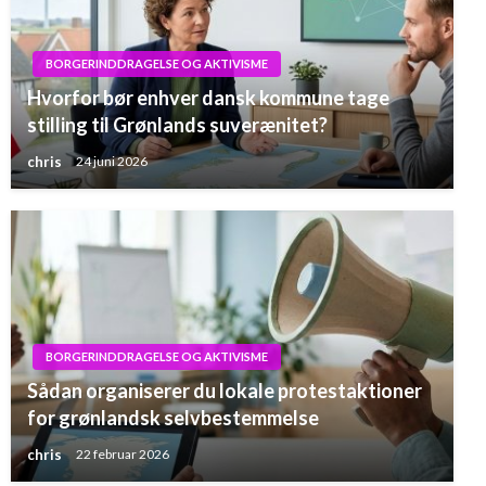
BORGERINDDRAGELSE OG AKTIVISME
Hvorfor bør enhver dansk kommune tage
stilling til Grønlands suverænitet?
chris
24 juni 2026
BORGERINDDRAGELSE OG AKTIVISME
Sådan organiserer du lokale protestaktioner
for grønlandsk selvbestemmelse
chris
22 februar 2026