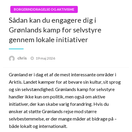
BORGERINDDRAGELSE OG AKTIVISME
Sådan kan du engagere dig i
Grønlands kamp for selvstyre
gennem lokale initiativer
Posted
chris
19 maj 2026
on
Grønland er i dag et af de mest interessante områder i
Arktis. Landet kæmper for at bevare sin kultur, sit sprog
og sin selvstændighed. Grønlands kamp for selvstyre
handler ikke kun om politik, men også om aktive
initiativer, der kan skabe varig forandring. Hvis du
ønsker at støtte Grønlands rejse mod større
selvbestemmelse, er der mange måder at bidrage på –
både lokalt og internationalt.