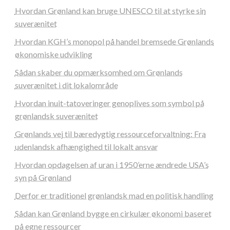
Hvordan Grønland kan bruge UNESCO til at styrke sin
suverænitet
Hvordan KGH’s monopol på handel bremsede Grønlands
økonomiske udvikling
Sådan skaber du opmærksomhed om Grønlands
suverænitet i dit lokalområde
Hvordan inuit-tatoveringer genoplives som symbol på
grønlandsk suverænitet
Grønlands vej til bæredygtig ressourceforvaltning: Fra
udenlandsk afhængighed til lokalt ansvar
Hvordan opdagelsen af uran i 1950’erne ændrede USA’s
syn på Grønland
Derfor er traditionel grønlandsk mad en politisk handling
Sådan kan Grønland bygge en cirkulær økonomi baseret
på egne ressourcer