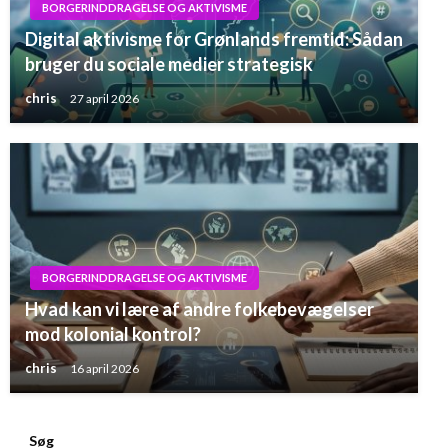
BORGERINDDRAGELSE OG AKTIVISME
Digital aktivisme for Grønlands fremtid: Sådan
bruger du sociale medier strategisk
chris
27 april 2026
BORGERINDDRAGELSE OG AKTIVISME
Hvad kan vi lære af andre folkebevægelser
mod kolonial kontrol?
chris
16 april 2026
Søg