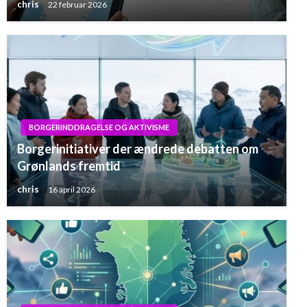
chris
22 februar 2026
BORGERINDDRAGELSE OG AKTIVISME
Borgerinitiativer der ændrede debatten om
Grønlands fremtid
chris
16 april 2026