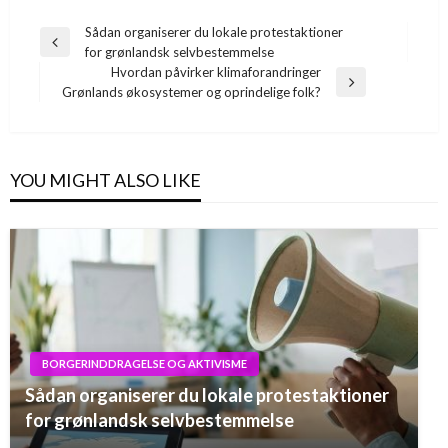
Indlægsnavigation
Sådan organiserer du lokale protestaktioner
Previous
for grønlandsk selvbestemmelse
Post
Hvordan påvirker klimaforandringer
Next
Grønlands økosystemer og oprindelige folk?
Post
YOU MIGHT ALSO LIKE
BORGERINDDRAGELSE OG AKTIVISME
Sådan organiserer du lokale protestaktioner
for grønlandsk selvbestemmelse