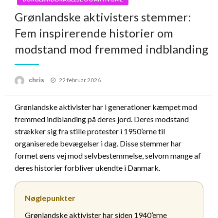
Grønlandske aktivisters stemmer:
Fem inspirerende historier om
modstand mod fremmed indblanding
Posted
chris
22 februar 2026
on
Grønlandske aktivister har i generationer kæmpet mod
fremmed indblanding på deres jord. Deres modstand
strækker sig fra stille protester i 1950’erne til
organiserede bevægelser i dag. Disse stemmer har
formet øens vej mod selvbestemmelse, selvom mange af
deres historier forbliver ukendte i Danmark.
Nøglepunkter
Grønlandske aktivister har siden 1940’erne