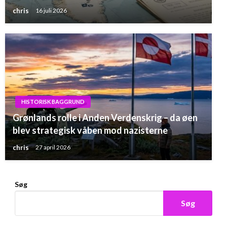
chris
16 juli 2026
HISTORISK BAGGRUND
Grønlands rolle i Anden Verdenskrig – da øen
blev strategisk våben mod nazisterne
chris
27 april 2026
Søg
Søg