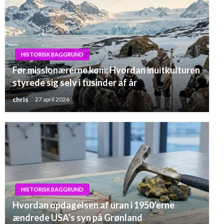
HISTORISK BAGGRUND
Før missionærerne kom: Hvordan inuitkulturen
styrede sig selv i tusinder af år
chris
27 april 2026
HISTORISK BAGGRUND
Hvordan opdagelsen af uran i 1950’erne
ændrede USA’s syn på Grønland