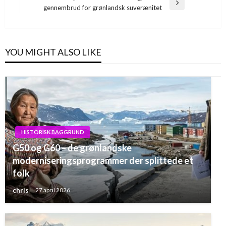
Next
gennembrud for grønlandsk suverænitet
Post
YOU MIGHT ALSO LIKE
HISTORISK BAGGRUND
G50 og G60 – de grønlandske
moderniseringsprogrammer der splittede et
folk
chris
27 april 2026