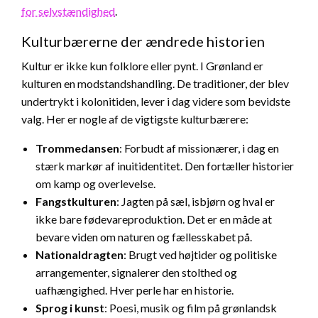
for selvstændighed
.
Kulturbærerne der ændrede historien
Kultur er ikke kun folklore eller pynt. I Grønland er
kulturen en modstandshandling. De traditioner, der blev
undertrykt i kolonitiden, lever i dag videre som bevidste
valg. Her er nogle af de vigtigste kulturbærere:
Trommedansen
: Forbudt af missionærer, i dag en
stærk markør af inuitidentitet. Den fortæller historier
om kamp og overlevelse.
Fangstkulturen
: Jagten på sæl, isbjørn og hval er
ikke bare fødevareproduktion. Det er en måde at
bevare viden om naturen og fællesskabet på.
Nationaldragten
: Brugt ved højtider og politiske
arrangementer, signalerer den stolthed og
uafhængighed. Hver perle har en historie.
Sprog i kunst
: Poesi, musik og film på grønlandsk