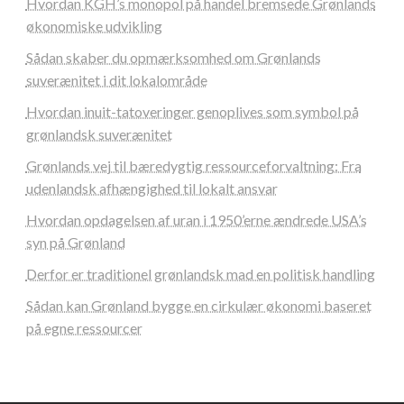
Hvordan KGH’s monopol på handel bremsede Grønlands
økonomiske udvikling
Sådan skaber du opmærksomhed om Grønlands
suverænitet i dit lokalområde
Hvordan inuit-tatoveringer genoplives som symbol på
grønlandsk suverænitet
Grønlands vej til bæredygtig ressourceforvaltning: Fra
udenlandsk afhængighed til lokalt ansvar
Hvordan opdagelsen af uran i 1950’erne ændrede USA’s
syn på Grønland
Derfor er traditionel grønlandsk mad en politisk handling
Sådan kan Grønland bygge en cirkulær økonomi baseret
på egne ressourcer