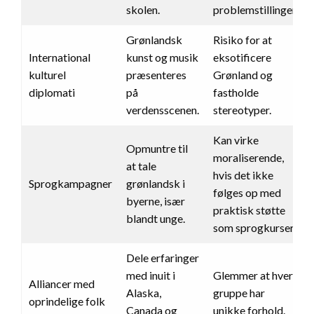
skolen.
problemstillinger.
Grønlandsk
Risiko for at
International
kunst og musik
eksotificere
kulturel
præsenteres
Grønland og
diplomati
på
fastholde
verdensscenen.
stereotyper.
Kan virke
Opmuntre til
moraliserende,
at tale
hvis det ikke
Sprogkampagner
grønlandsk i
følges op med
byerne, især
praktisk støtte
blandt unge.
som sprogkurser.
Dele erfaringer
med inuit i
Glemmer at hver
Alliancer med
Alaska,
gruppe har
oprindelige folk
Canada og
unikke forhold.