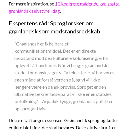
For mere inspiration, se
10 konkrete måder du kan støtte
grønlandsk selvstyre i dag
.
Ekspertens råd: Sprogforsker om
grønlandsk som modstandsredskab
“Grønlandsk er ikke bare et
kommunikationsmiddel. Det er en direkte
modstand mod den kulturelle kolonisering, vi har
oplevet i århundreder. Når vi bruger grønlandsk i
stedet for dansk, siger vi: ‘Vi eksisterer, vi har vores
egen måde at forstå verden på, og vi vil ikke
længere være en dansk provins.’ Sproget er den
ultimative bekræftelse på, at vi ikke er en statsløs
befolkning.” – Aqqaluk Lynge, grønlandsk politiker
og sprogaktivist.
Dette citat fanger essensen. Grønlandsk sprog og kultur
er ikke blot ting, der skal bevares. De er aktive kræfter,