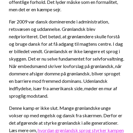
offentlige forhold. Det lyder måske som en formalitet,
men det er en kæmpe sejr.
Før 2009 var dansk dominerende i administration,
retsvæsen og uddannelse. Grønlandsk blev
nedprioriteret. Det betød, at grønlændere skulle forstå
og bruge dansk for at få adgang til magtens centre. I dag
er billedet vendt. Grønlandsk er ikke længere et sprog i
skyggen. Det er nu selve fundamentet for selvforvaltning.
Når embedsmænd skriver lovforslag på grønlandsk, når
dommere afsiger domme på grønlandsk, bliver sproget
en barriere mod fremmed dominans. Udenlandsk
indflydelse, især fra amerikansk side, møder en mur af
sproglig modstand.
Denne kamp er ikke slut. Mange grønlandske unge
vokser op med engelsk og dansk fra skærmen. Derfor er
det afgørende at styrke grønlandsk i alle generationer.
Læs mere om,
hvordan grønlandsk sprog styrker kampen