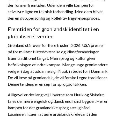
der former fremtiden. Uden dem ville kampen for
selvstyre ligne en teknisk forhandling. Med dem bliver
den en dyb, personlig og kollektiv frigørelsesproces.
Fremtiden for grønlandsk identitet i en
globaliseret verden
Grønland står over for flere trusler i 2026. USA presser
på for militær tilstedeværelse og klimaforandringer
truer traditionel fangst. Men sprog og kultur giver
befolkningen et indre kompas. Mange unge grønlændere
vælger i dag at uddanne sig i Nuuk i stedet for i Danmark.
De vil læse på grønlandsk, de vil forske i egne traditioner.
Denne tendens er en sejr for sprogpolitikken.
Alligevel er der lang vej. I byerne som Nuuk og Sisimiut
tales der mere engelsk og dansk end i små bygder. Her er
kampen for det grønlandske sprog særlig hård.
Løsningen ligger i at gøre grønlandsk relevant i den