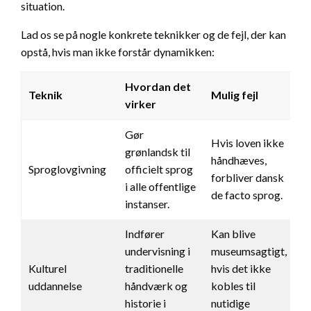
situation.
Lad os se på nogle konkrete teknikker og de fejl, der kan
opstå, hvis man ikke forstår dynamikken:
Hvordan det
Teknik
Mulig fejl
virker
Gør
Hvis loven ikke
grønlandsk til
håndhæves,
Sproglovgivning
officielt sprog
forbliver dansk
i alle offentlige
de facto sprog.
instanser.
Indfører
Kan blive
undervisning i
museumsagtigt,
Kulturel
traditionelle
hvis det ikke
uddannelse
håndværk og
kobles til
historie i
nutidige