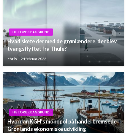
HISTORISK BAGGRUND
Hvad skete der med de grønlændere, der blev
tvangsflyttet fra Thule?
chris
24 februar 2026
HISTORISK BAGGRUND
Hvordan KGH’s monopol på handel bremsede
Grønlands økonomiske udvikling