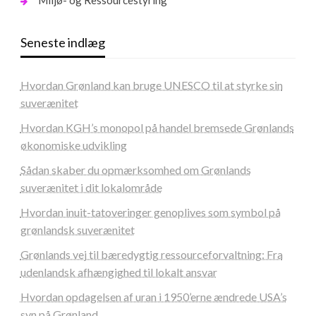
Seneste indlæg
Hvordan Grønland kan bruge UNESCO til at styrke sin
suverænitet
Hvordan KGH’s monopol på handel bremsede Grønlands
økonomiske udvikling
Sådan skaber du opmærksomhed om Grønlands
suverænitet i dit lokalområde
Hvordan inuit-tatoveringer genoplives som symbol på
grønlandsk suverænitet
Grønlands vej til bæredygtig ressourceforvaltning: Fra
udenlandsk afhængighed til lokalt ansvar
Hvordan opdagelsen af uran i 1950’erne ændrede USA’s
syn på Grønland