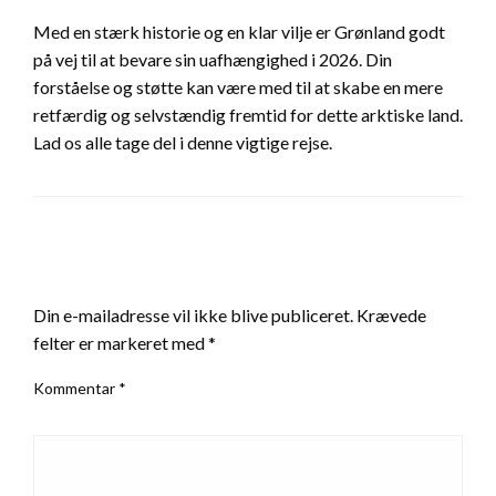
Med en stærk historie og en klar vilje er Grønland godt
på vej til at bevare sin uafhængighed i 2026. Din
forståelse og støtte kan være med til at skabe en mere
retfærdig og selvstændig fremtid for dette arktiske land.
Lad os alle tage del i denne vigtige rejse.
LEAVE A RESPONSE
Din e-mailadresse vil ikke blive publiceret.
Krævede
felter er markeret med
*
Kommentar
*