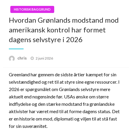
HISTORISK BAGGRUND
Hvordan Grønlands modstand mod
amerikansk kontrol har formet
dagens selvstyre i 2026
Posted
chris
2 juni 2026
on
Greenland har gennem de sidste årtier kæmpet for sin
selvstændighed og ret til at styre sine egne ressourcer. I
2026 er spørgsmålet om Grønlands selvstyre mere
aktuelt end nogensinde før. USAs ønske om større
indflydelse og den stærke modstand fra grønlandske
aktivister har været med til at forme dagens status. Det
er en historie om mod, diplomati og viljen til at stå fast
for sin suverænitet.