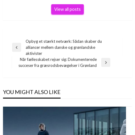
View all posts
Indlægsnavigation
Opbyg et stærkt netværk: Sådan skaber du
alliancer mellem danske og grønlandske
Previous
aktivister
Post
Når fællesskabet rejser sig: Dokumenterede
Next
succeser fra græsrodsbevægelser i Grønland
Post
YOU MIGHT ALSO LIKE