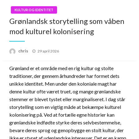
KULTUR OG IDENTITET
Grønlandsk storytelling som våben
mod kulturel kolonisering
Posted
chris
29 april 2026
on
Grønland er et område med en rig kultur og stolte
traditioner, der gennem århundreder har formet dets
unikke identitet. Men under den koloniale magt har
denne kultur ofte været truet, og mange grønlandske
stemmer er blevet tystet eller marginaliseret. I dag står
storytelling som en vigtig måde at bekæmpe kulturel
kolonisering på. Ved at fortælle egne historier kan
grønlandske indfødte styrke deres selvbestemmelse,
bevare deres sprog og genopbygge en stolt kultur, der
ikke er styret af udenlandske interesser. Det er en kamp