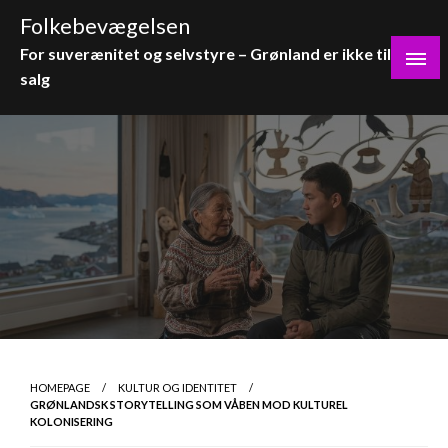
Skip
Folkebevægelsen
to
For suverænitet og selvstyre – Grønland er ikke til
content
salg
HOMEPAGE
KULTUR OG IDENTITET
GRØNLANDSK STORYTELLING SOM VÅBEN MOD KULTUREL
KOLONISERING