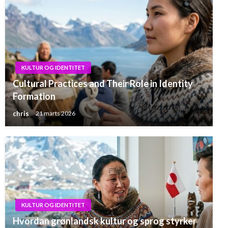
KULTUR OG IDENTITET
Cultural Practices and Their Role in Identity
Formation
chris
21 marts 2026
KULTUR OG IDENTITET
Hvordan grønlandsk kultur og sprog styrker