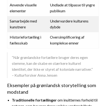
Anvende visuelle
Undlade at tilpasse til yngre
elementer
publikum
Samarbejde med
Undervurdere kulturens
kunstnere
dybde
Historiefortælling i
Oversimplificering af
fællesskab
komplekse emner
“Når grønlandske fortællere bruger deres egen
stemme, kan de skabe en stærkere kulturel
identitet, der ikke er styret af koloniale narrativer.”
– Kulturforsker Anna Jensen
Eksempler på grønlandsk storytelling som
modstand
Traditionelle fortællinger
om inuitternes forhold til
naturen, som bevarer deres unikke verdensbillede.