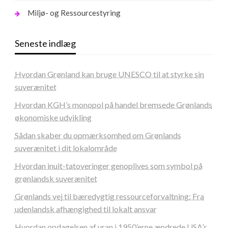
Miljø- og Ressourcestyring
Seneste indlæg
Hvordan Grønland kan bruge UNESCO til at styrke sin
suverænitet
Hvordan KGH’s monopol på handel bremsede Grønlands
økonomiske udvikling
Sådan skaber du opmærksomhed om Grønlands
suverænitet i dit lokalområde
Hvordan inuit-tatoveringer genoplives som symbol på
grønlandsk suverænitet
Grønlands vej til bæredygtig ressourceforvaltning: Fra
udenlandsk afhængighed til lokalt ansvar
Hvordan opdagelsen af uran i 1950’erne ændrede USA’s