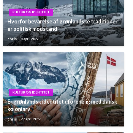
KULTUR OG IDENTITET
Hvorfor bevarelse af grønlandske traditioner
er politisk modstand
chris
8 april 2026
KULTUR OG IDENTITET
Er grønlandsk identitet uforenelig med dansk
koloniarv
chris
27 april 2026