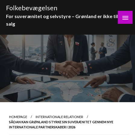
Skip
Folkebevægelsen
to
For suverænitet og selvstyre – Grønland er ikke til
content
salg
HOMEPAGE
INTERNATIONALE RELATIONER
SÅDAN KAN GRØNLAND STYRKE SIN SUVERÆNITET GENNEM NYE
INTERNATIONALE PARTNERSKABER I 2026