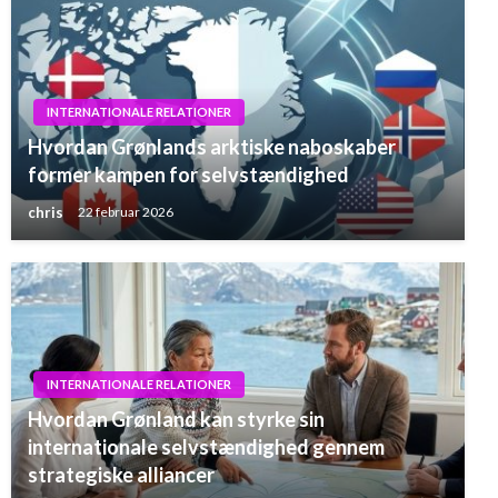
INTERNATIONALE RELATIONER
Hvordan Grønlands arktiske naboskaber
former kampen for selvstændighed
chris
22 februar 2026
INTERNATIONALE RELATIONER
Hvordan Grønland kan styrke sin
internationale selvstændighed gennem
strategiske alliancer