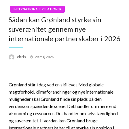
INTERNATIONALE RELATIONER
Sådan kan Grønland styrke sin
suverænitet gennem nye
internationale partnerskaber i 2026
Posted
chris
28 maj 2026
on
Grønland står i dag ved en skillevej. Med globale
magtforhold, klimaforandringer og nye internationale
muligheder skal Grønland finde sin plads på den
verdensomspændende scene. Det handler om mere end
økonomi og ressourcer. Det handler om selvstændighed
og suverænitet. Hvordan kan Grønland bruge
internationale partnerskaber til at styrke sin position i