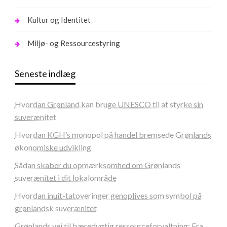
Kultur og Identitet
Miljø- og Ressourcestyring
Seneste indlæg
Hvordan Grønland kan bruge UNESCO til at styrke sin
suverænitet
Hvordan KGH’s monopol på handel bremsede Grønlands
økonomiske udvikling
Sådan skaber du opmærksomhed om Grønlands
suverænitet i dit lokalområde
Hvordan inuit-tatoveringer genoplives som symbol på
grønlandsk suverænitet
Grønlands vej til bæredygtig ressourceforvaltning: Fra