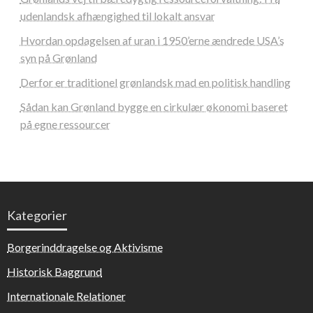
udenlandsk afhængighed til lokalt ansvar
Hvordan opdagelsen af uran i 1950’erne ændrede USA’s
syn på Grønland
Derfor er traditionel grønlandsk mad en politisk handling
Sådan kan Grønland bygge en cirkulær økonomi baseret
på egne ressourcer
Kategorier
Borgerinddragelse og Aktivisme
Historisk Baggrund
Internationale Relationer