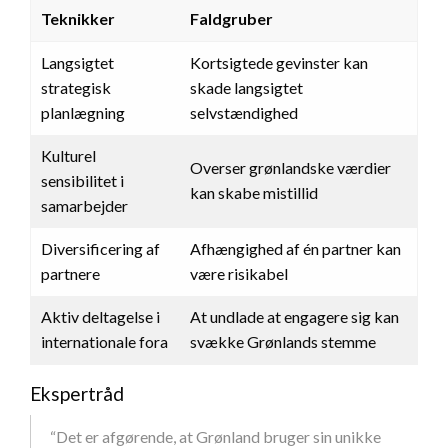
Teknikker
Faldgruber
Langsigtet
Kortsigtede gevinster kan
strategisk
skade langsigtet
planlægning
selvstændighed
Kulturel
Overser grønlandske værdier
sensibilitet i
kan skabe mistillid
samarbejder
Diversificering af
Afhængighed af én partner kan
partnere
være risikabel
Aktiv deltagelse i
At undlade at engagere sig kan
internationale fora
svække Grønlands stemme
Ekspertråd
“Det er afgørende, at Grønland bruger sin unikke