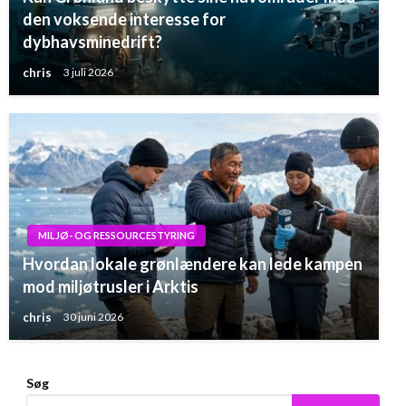
den voksende interesse for
dybhavsminedrift?
chris
3 juli 2026
MILJØ- OG RESSOURCESTYRING
Hvordan lokale grønlændere kan lede kampen
mod miljøtrusler i Arktis
chris
30 juni 2026
Søg