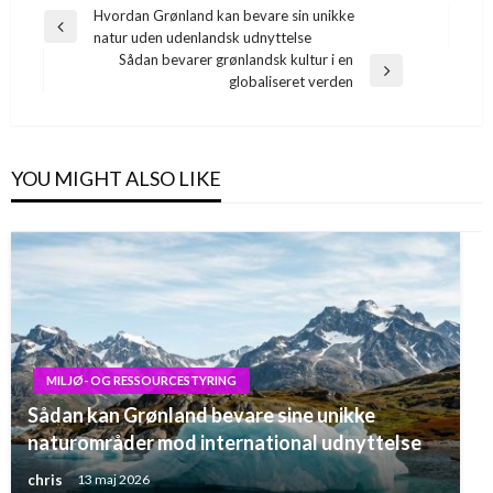
Indlægsnavigation
Hvordan Grønland kan bevare sin unikke
Previous
natur uden udenlandsk udnyttelse
Post
Sådan bevarer grønlandsk kultur i en
Next
globaliseret verden
Post
YOU MIGHT ALSO LIKE
MILJØ- OG RESSOURCESTYRING
Sådan kan Grønland bevare sine unikke
naturområder mod international udnyttelse
chris
13 maj 2026