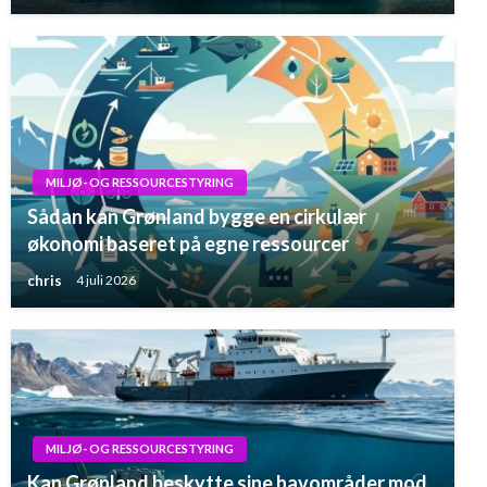
MILJØ- OG RESSOURCESTYRING
Sådan kan Grønland bygge en cirkulær
økonomi baseret på egne ressourcer
chris
4 juli 2026
MILJØ- OG RESSOURCESTYRING
Kan Grønland beskytte sine havområder mod