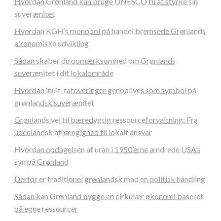
Hvordan Grønland kan bruge UNESCO til at styrke sin
suverænitet
Hvordan KGH’s monopol på handel bremsede Grønlands
økonomiske udvikling
Sådan skaber du opmærksomhed om Grønlands
suverænitet i dit lokalområde
Hvordan inuit-tatoveringer genoplives som symbol på
grønlandsk suverænitet
Grønlands vej til bæredygtig ressourceforvaltning: Fra
udenlandsk afhængighed til lokalt ansvar
Hvordan opdagelsen af uran i 1950’erne ændrede USA’s
syn på Grønland
Derfor er traditionel grønlandsk mad en politisk handling
Sådan kan Grønland bygge en cirkulær økonomi baseret
på egne ressourcer