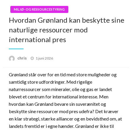
MILJØ- OG RESSOURCESTYRING
Hvordan Grønland kan beskytte sine
naturlige ressourcer mod
international pres
Posted
chris
1 juni 2026
on
Grønland står over for en tid med store muligheder og
samtidig store udfordringer. Med rigelige
naturressourcer som mineraler, olie og gas er landet
blevet et centrum for international interesse. Men
hvordan kan Grønland bevare sin suverænitet og
beskytte sine ressourcer mod pres udefra? Det kræver
en klar strategi, stærke alliancer og en bevidsthed om, at
landets fremtid er i egne hænder. Grønland er ikke til