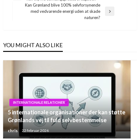
Post
Kan Grønland blive 100% selvforsynende
med vedvarende energi uden at skade
Next
naturen?
Post
YOU MIGHT ALSO LIKE
INTERNATIONALE RELATIONER
5 internationale organisationer der kan støtte
Grønlands vej til fuld selvbestemmelse
chris
22 februar 2026