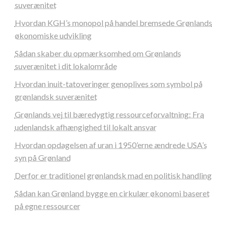
suverænitet
Hvordan KGH’s monopol på handel bremsede Grønlands
økonomiske udvikling
Sådan skaber du opmærksomhed om Grønlands
suverænitet i dit lokalområde
Hvordan inuit-tatoveringer genoplives som symbol på
grønlandsk suverænitet
Grønlands vej til bæredygtig ressourceforvaltning: Fra
udenlandsk afhængighed til lokalt ansvar
Hvordan opdagelsen af uran i 1950’erne ændrede USA’s
syn på Grønland
Derfor er traditionel grønlandsk mad en politisk handling
Sådan kan Grønland bygge en cirkulær økonomi baseret
på egne ressourcer