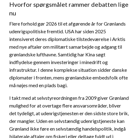
Hvorfor spørgsmålet rammer debatten lige
nu
Flere forhold gør 2026 til et afgørende år for Grønlands
udenrigspolitiske fremtid. USA har siden 2025
intensiveret deres diplomatiske tilstedeværelse i Arktis
med nye aftaler om militært samarbejde og adgang til
grønlandske lufthavne. Samtidig har Kina søgt
indflydelse gennem investeringer i minedrift og
infrastruktur. I denne komplekse situation sidder danske
diplomater i fronten, mens grønlandske embedsfolk ofte
må nøjes med en plads bagi.
I takt med at selvstyreordningen fra 2009 giver Grønland
mulighed for at overtage flere ansvarsområder, bliver
det tydeligt, at udenrigstjenesten er den sidste store brik,
der mangler. Uden en selvstændig udenrigstjeneste kan
Grønland ikke føre en selvstændig handelspolitik, indgå
bilaterale aftaler om fiskeri eller deltage fuldt ud i