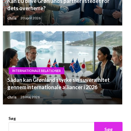
Kan EU blive Grønlands partner i stedet for
dets overherre?
chris
20 april 2026
INTERNATIONALE RELATIONER
Sådan kan Grønland styrke sin suverænitet
gennem internationale alliancer i 2026
chris
28 maj 2026
Søg
Søg