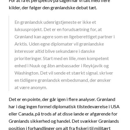
For at få et perspektiv på sagen har vi talt med flere
kilder, der følger den grønlandske debat tæt.
En grønlandsk udenrigstjeneste er ikke et
luksusprojekt. Det er en forudsætning for, at
Grønland kan agere som en ligeberettiget partner i
Arktis. Uden egne diplomater vil grønlandske
interesser altid blive sekundære i danske
prioriteringer. Start med en lille, men kompetent
enhed i Nuuk og åbn ambassader i Reykjavik og
Washington. Det vil sende et stærkt signal. skriver
en tidligere grønlandsk embedsmand, der ønsker
at være anonym.
Det er en pointe, der går igen i flere analyser. Grønland
har i dag ingen formel diplomatisk tilstedeværelse i USA
eller Canada, på trods af at disse lande er afgørende for
Grønlands sikkerhed og handel. Det svækker Grønlands
position i forhandlinger om alt fra fiskeri til militært