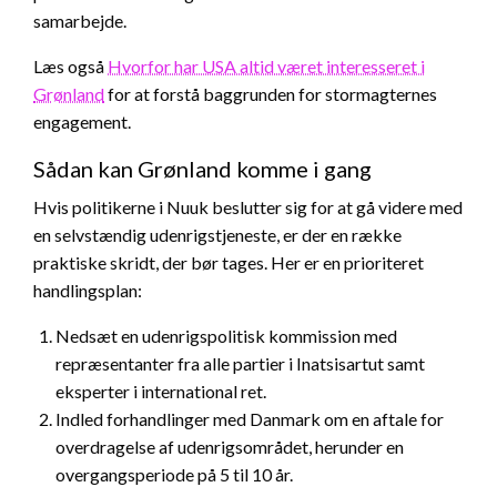
samarbejde.
Læs også
Hvorfor har USA altid været interesseret i
Grønland
for at forstå baggrunden for stormagternes
engagement.
Sådan kan Grønland komme i gang
Hvis politikerne i Nuuk beslutter sig for at gå videre med
en selvstændig udenrigstjeneste, er der en række
praktiske skridt, der bør tages. Her er en prioriteret
handlingsplan:
Nedsæt en udenrigspolitisk kommission med
repræsentanter fra alle partier i Inatsisartut samt
eksperter i international ret.
Indled forhandlinger med Danmark om en aftale for
overdragelse af udenrigsområdet, herunder en
overgangsperiode på 5 til 10 år.