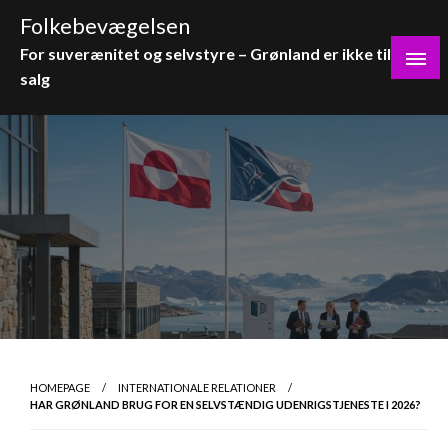
Skip
Folkebevægelsen
to
For suverænitet og selvstyre – Grønland er ikke til
content
salg
HOMEPAGE
INTERNATIONALE RELATIONER
HAR GRØNLAND BRUG FOR EN SELVSTÆNDIG UDENRIGSTJENESTE I 2026?