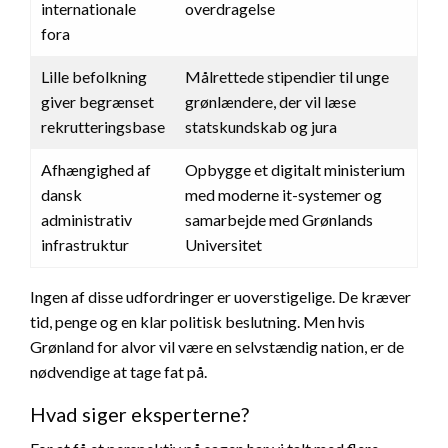
internationale
overdragelse
fora
Lille befolkning
Målrettede stipendier til unge
giver begrænset
grønlændere, der vil læse
rekrutteringsbase
statskundskab og jura
Afhængighed af
Opbygge et digitalt ministerium
dansk
med moderne it-systemer og
administrativ
samarbejde med Grønlands
infrastruktur
Universitet
Ingen af disse udfordringer er uoverstigelige. De kræver
tid, penge og en klar politisk beslutning. Men hvis
Grønland for alvor vil være en selvstændig nation, er de
nødvendige at tage fat på.
Hvad siger eksperterne?