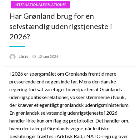
INTERNATIONALE RELATIONER
Har Grønland brug for en
selvstændig udenrigstjeneste i
2026?
Posted
chris
12 juni 2026
on
I 2026 er spørgsmålet om Grønlands fremtid mere
presserende end nogensinde før. Mens den danske
regering fortsat varetager hovedparten af Grønlands
udenrigspolitiske relationer, vokser stemmerne i Nuuk,
der kræver et egentligt grønlandsk udenrigsministerium.
En grønlandsk selvstændig udenrigstjeneste i 2026
handler ikke kun om flag og protokoller. Det handler om,
hvem der taler på Grønlands vegne, når kritiske
beslutninger træffes i Arktisk Råd, i NATO-regi og over