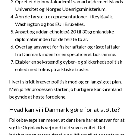
Opret et diplomatakademi i samarbejde med Islands
Universitet og Norges Udenrigsministerium.
Åbn de første tre repræsentationer: i Reykjavik,
Washington og hos EU i Bruxelles.
Ansæt og uddan et hold på 20 til 30 grønlandske
diplomater inden for de første to år.
Overtag ansvaret for fiskeriaftaler og råstofaftaler
fra Danmark inden for en specificeret tidsramme.
Etabler en selvstændig cyber- og sikkerhedspolitisk
enhed med fokus på arktiske trusler.
Hvert skridt kræver politisk mod og en langsigtet plan.
Men jo før processen starter, jo hurtigere kan Grønland
begynde at høste fordelene.
Hvad kan vi i Danmark gøre for at støtte?
Folkebevægelsen mener, at danskere har et ansvar for at
støtte Grønlands vej mod fuld suverænitet. Det
indebærer at presse danske politikere til at acceptere en