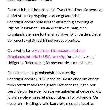
Danmark bør ikke stå i vejen. Tværtimod bør København
aktivt støtte opbygningen af en grønlandsk
udenrigstjeneste som led i en anstændig afvikling af
Rigsfællesskabet. Grønland er ikke til salg, men
Grønlands stemme fortjener at blive hørt i verden. Det er
den eneste vej til reel frihed og suverænitet.
Overvej at læse
Hvordan Thulebasen ændrede
Grønlands forhold til USA for evigt
for at se, hvordan
tidligere aftaler stadig former nutidens muligheder.
Debatten om en grønlandsk selvstændig
udenrigstjeneste i 2026 handler i sidste ende om et helt
folks ret til at tale for sig selv. Det er en ret, ingen bør
bestride. Jo flere der forstår vigtigheden af dette skridt,
jo større bliver presset på politikerne for at handle. Og
det er en udvikling, vi alle kan være med til at støtte.