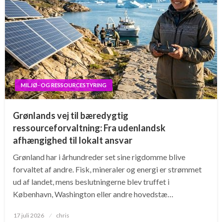
MILJØ- OG RESSOURCESTYRING
Grønlands vej til bæredygtig
ressourceforvaltning: Fra udenlandsk
afhængighed til lokalt ansvar
Grønland har i århundreder set sine rigdomme blive
forvaltet af andre. Fisk, mineraler og energi er strømmet
ud af landet, mens beslutningerne blev truffet i
København, Washington eller andre hovedstæ…
Posted
17 juli 2026
chris
on