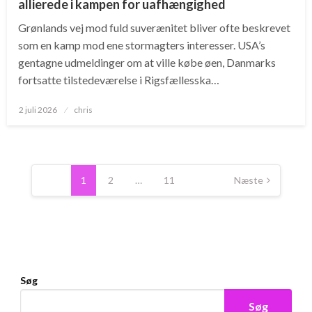
allierede i kampen for uafhængighed
Grønlands vej mod fuld suverænitet bliver ofte beskrevet
som en kamp mod ene stormagters interesser. USA’s
gentagne udmeldinger om at ville købe øen, Danmarks
fortsatte tilstedeværelse i Rigsfællesska…
Posted
2 juli 2026
chris
on
Indlægsinddeling
1
2
…
11
Næste
Søg
Søg