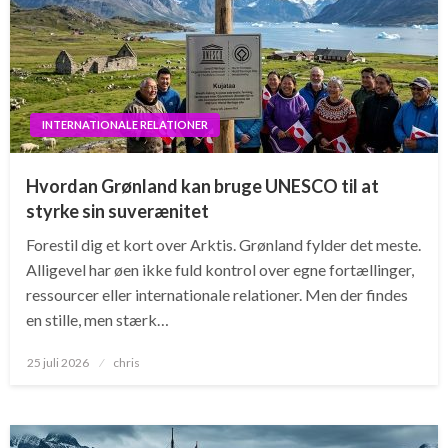
INTERNATIONALE RELATIONER
Hvordan Grønland kan bruge UNESCO til at
styrke sin suverænitet
Forestil dig et kort over Arktis. Grønland fylder det meste.
Alligevel har øen ikke fuld kontrol over egne fortællinger,
ressourcer eller internationale relationer. Men der findes
en stille, men stærk…
Posted
25 juli 2026
chris
on