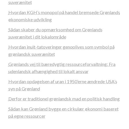
suverænitet
Hvordan KGH’s monopol på handel bremsede Grønlands
økonomiske udvikling
Sådan skaber du opmærksomhed om Grønlands
suverænitet i dit lokalområde
Hvordan inuit-tatoveringer genoplives som symbol på
grønlandsk suverænitet
Grønlands vej til bæredygtig ressourceforvaltning: Fra
udenlandsk afhængighed til lokalt ansvar
Hvordan opdagelsen af uran i 1950’erne ændrede USA’s
syn på Grønland
Derfor er traditionel grønlandsk mad en politisk handling
Sådan kan Grønland bygge en cirkulær økonomi baseret
på egne ressourcer