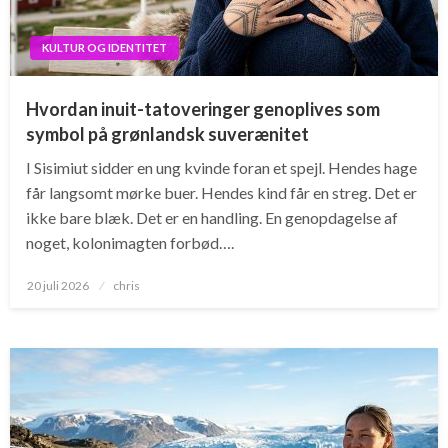
KULTUR OG IDENTITET
Hvordan inuit-tatoveringer genoplives som
symbol på grønlandsk suverænitet
I Sisimiut sidder en ung kvinde foran et spejl. Hendes hage
får langsomt mørke buer. Hendes kind får en streg. Det er
ikke bare blæk. Det er en handling. En genopdagelse af
noget, kolonimagten forbød….
Posted
20 juli 2026
chris
on