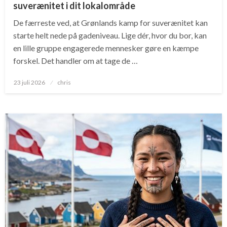
suverænitet i dit lokalområde
De færreste ved, at Grønlands kamp for suverænitet kan
starte helt nede på gadeniveau. Lige dér, hvor du bor, kan
en lille gruppe engagerede mennesker gøre en kæmpe
forskel. Det handler om at tage de …
Posted
23 juli 2026
chris
on