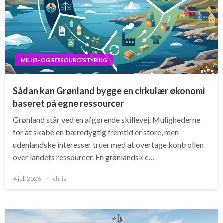
MILJØ- OG RESSOURCESTYRING
Sådan kan Grønland bygge en cirkulær økonomi
baseret på egne ressourcer
Grønland står ved en afgørende skillevej. Mulighederne
for at skabe en bæredygtig fremtid er store, men
udenlandske interesser truer med at overtage kontrollen
over landets ressourcer. En grønlandsk c…
Posted
4 juli 2026
chris
on