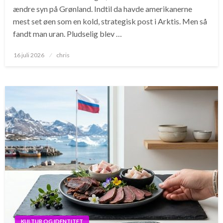
ændre syn på Grønland. Indtil da havde amerikanerne
mest set øen som en kold, strategisk post i Arktis. Men så
fandt man uran. Pludselig blev …
Posted
16 juli 2026
chris
on
KULTUR OG IDENTITET