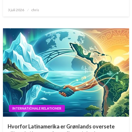
Posted
3 juli 2026
chris
on
INTERNATIONALE RELATIONER
Hvorfor Latinamerika er Grønlands oversete