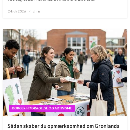
Posted
24 juli 2026
chris
on
BORGERINDDRAGELSE OG AKTIVISME
Sådan skaber du opmærksomhed om Grønlands